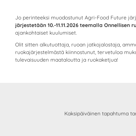
Jo perinteeksi muodostunut Agri-Food Future jär
järjestetään 10.-11.11.2026 teemalla Onnellisen ruu
ajankohtaiset kuulumiset.
Olit sitten alkutuottaja, ruoan jatkojalostaja, amm
ruokajärjestelmästä kiinnostunut, tervetuloa mu
tulevaisuuden maataloutta ja ruokaketjua!
Kaksipäiväinen tapahtuma tarj