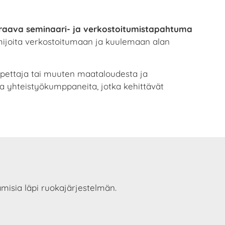
raava seminaari- ja verkostoitumistapahtuma
ijoita verkostoitumaan ja kuulemaan alan
a, opettaja tai muuten maataloudesta ja
 yhteistyökumppaneita, jotka kehittävät
amisia läpi ruokajärjestelmän.