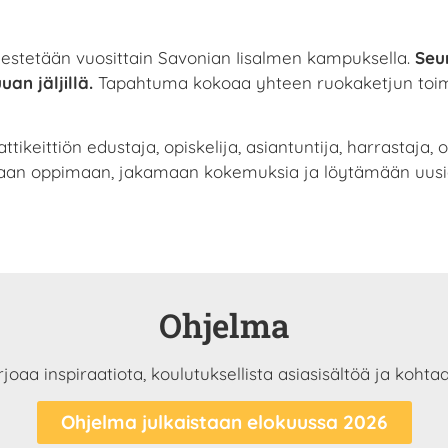
jestetään vuosittain Savonian Iisalmen kampuksella.
Seu
an jäljillä.
Tapahtuma kokoaa yhteen ruokaketjun toim
attikeittiön edustaja, opiskelija, asiantuntija, harrastaj
kaan oppimaan, jakamaan kokemuksia ja löytämään uusia
Ohjelma
oaa inspiraatiota, koulutuksellista asiasisältöä ja kohta
Ohjelma julkaistaan elokuussa 2026