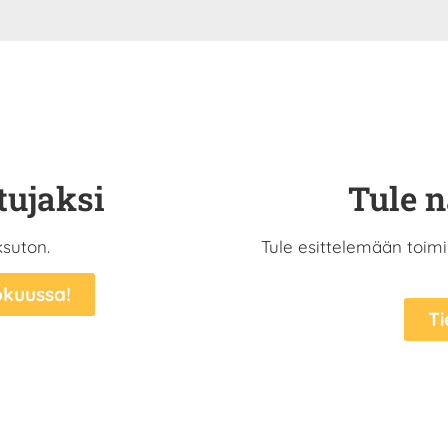
tujaksi
Tule n
ksuton.
Tule esittelemään toimi
okuussa!
Ti