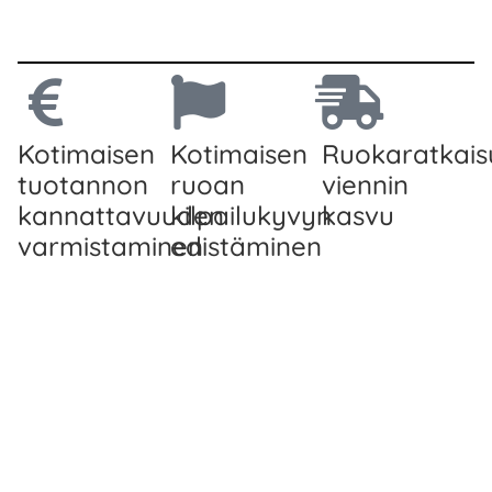
Kotimaisen
Kotimaisen
Ruokaratkais
tuotannon
ruoan
viennin
kannattavuuden
kilpailukyvyn
kasvu
varmistaminen
edistäminen