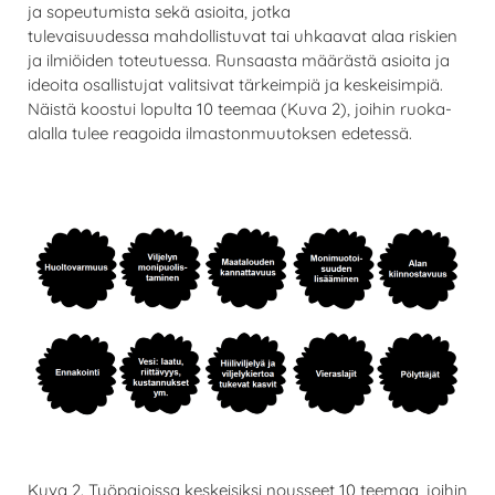
ja sopeutumista sekä asioita, jotka
tulevaisuudessa mahdollistuvat tai uhkaavat alaa riskien
ja ilmiöiden toteutuessa. Runsaasta määrästä asioita ja
ideoita osallistujat valitsivat tärkeimpiä ja keskeisimpiä.
Näistä koostui lopulta 10 teemaa (Kuva 2), joihin ruoka-
alalla tulee reagoida ilmastonmuutoksen edetessä.
Kuva 2. Työpajoissa keskeisiksi nousseet 10 teemaa, joihin