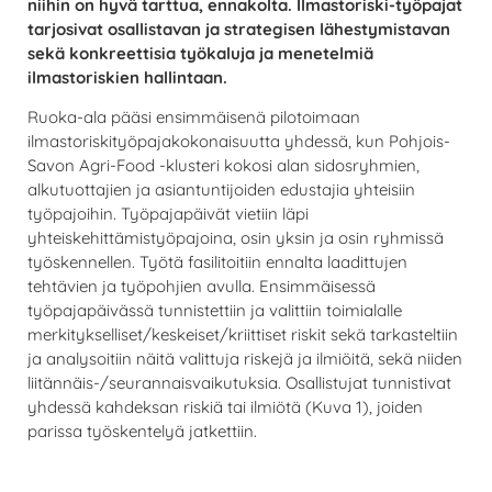
niihin on hyvä tarttua, ennakolta.
Ilmastoriski-työpajat
tarjosivat osallistavan ja strategisen lähestymistavan
sekä konkreettisia työkaluja ja menetelmiä
ilmastoriskien hallintaan.
Ruoka-ala pääsi ensimmäisenä pilotoimaan
ilmastoriskityöpajakokonaisuutta yhdessä, kun Pohjois-
Savon Agri-Food -klusteri kokosi alan sidosryhmien,
alkutuottajien ja asiantuntijoiden edustajia yhteisiin
työpajoihin.
Työpajapäivät vietiin läpi
yhteiskehittämistyöpajoina, osin yksin ja osin ryhmissä
työskennellen. Työtä fasilitoitiin ennalta laadittujen
tehtävien ja työpohjien avulla.
Ensimmäisessä
työpajapäivässä tunnistettiin ja valittiin toimialalle
merkitykselliset/keskeiset/kriittiset riskit sekä tarkasteltiin
ja analysoitiin näitä valittuja riskejä ja ilmiöitä, sekä niiden
liitännäis-/seurannaisvaikutuksia. Osallistujat tunnistivat
yhdessä kahdeksan riskiä tai ilmiötä (Kuva 1), joiden
parissa työskentelyä jatkettiin.