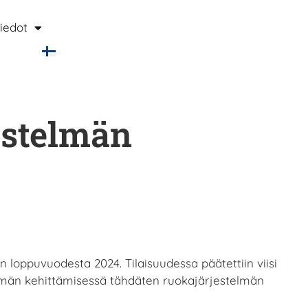
iedot
estelmän
loppuvuodesta 2024. Tilaisuudessa päätettiin viisi
elmän kehittämisessä tähdäten ruokajärjestelmän