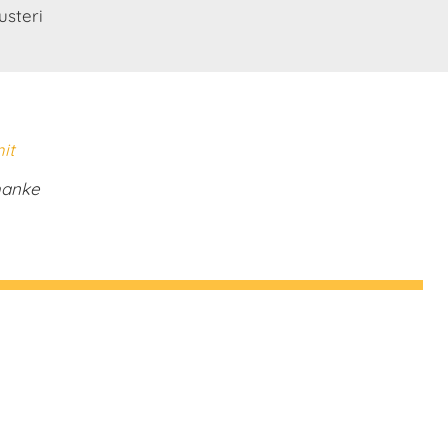
usteri
it
hanke