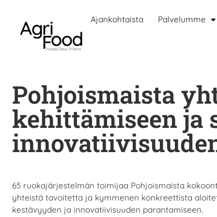
Ajankohtaista
Palvelumme
Pohjoismaista yht
kehittämiseen ja 
innovatiivisuude
65 ruokajärjestelmän toimijaa Pohjoismaista kokoontu
yhteistä tavoitetta ja kymmenen konkreettista aloi
kestävyyden ja innovatiivisuuden parantamiseen.