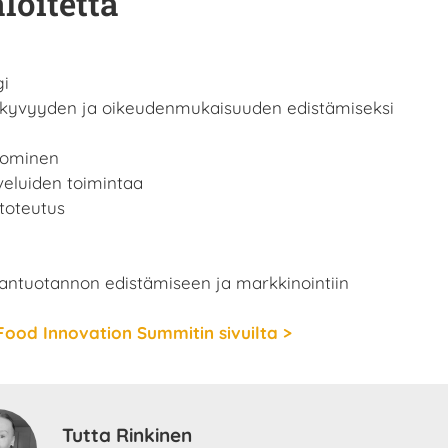
loitetta
gi
äkyvyyden ja oikeudenmukaisuuden edistämiseksi
luominen
veluiden toimintaa
toteutus
antuotannon edistämiseen ja markkinointiin
 Food Innovation Summitin sivuilta >
Tutta Rinkinen