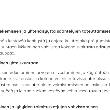
tekemiseen ja yhtenäisyyttä sääntelyjen toteuttamise
lmän kestävää kehitystä ja ohjata kuluttajakäyttäytymistä.
uuntaan liikkuminen vahvistaa kokonaisvaltaista edistymis
kauppaa.
minen yhteiskuntaan
a sen edustaminen arvojen arvostaminen ja käytäntöön 
Esimerkiksi Tanskassa kotona valmistettavissa aterioissa
ten osallisuus aterioiden valmistamiseen on laskussa. P
ia syödä ja laittaa ruokaa kestävän kehityksen tavoittei
inen ja lyhyiden toimitusketjujen vahvistaminen