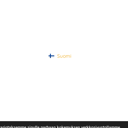
Suomi
tarjotaksemme sinulle parhaan kokemuksen verkkosivustollamme.