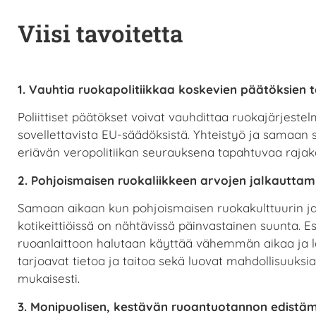
Viisi tavoitetta
1. Vauhtia ruokapolitiikkaa koskevien päätöksien 
Poliittiset päätökset voivat vauhdittaa ruokajärjeste
sovellettavista EU-säädöksistä. Yhteistyö ja samaan s
eriävän veropolitiikan seurauksena tapahtuvaa raja
2. Pohjoismaisen ruokaliikkeen arvojen jalkautta
Samaan aikaan kun pohjoismaisen ruokakulttuurin j
kotikeittiöissä on nähtävissä päinvastainen suunta. 
ruoanlaittoon halutaan käyttää vähemmän aikaa ja las
tarjoavat tietoa ja taitoa sekä luovat mahdollisuuks
mukaisesti.
3. Monipuolisen, kestävän ruoantuotannon edistäm