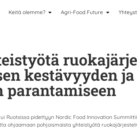
Keitä olemme?
Agri-Food Future
Yhteyst
eistyötä ruokajärj
sen kestävyyden ja
n parantamiseen
i Ruotsissa pidettyyn Nordic Food Innovation Summittiin 
tetta ohjaamaan pohjoismaista yhteistyötä ruokajärjest