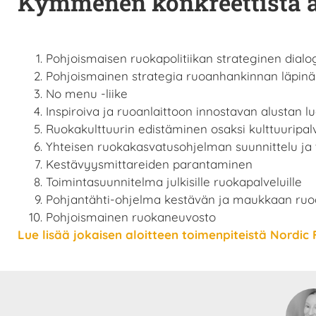
Kymmenen konkreettista a
Pohjoismaisen ruokapolitiikan strateginen dialo
Pohjoismainen strategia ruoanhankinnan läpin
No menu -liike
Inspiroiva ja ruoanlaittoon innostavan alustan 
Ruokakulttuurin edistäminen osaksi kulttuuripal
Yhteisen ruokakasvatusohjelman suunnittelu ja 
Kestävyysmittareiden parantaminen
Toimintasuunnitelma julkisille ruokapalveluille
Pohjantähti-ohjelma kestävän ja maukkaan ruo
Pohjoismainen ruokaneuvosto
Lue lisää jokaisen aloitteen toimenpiteistä Nordic