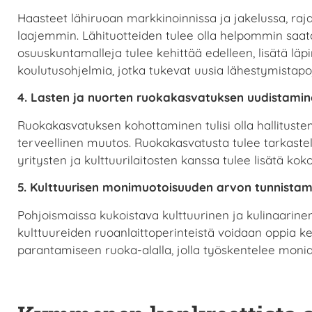
Haasteet lähiruoan markkinoinnissa ja jakelussa, raj
laajemmin. Lähituotteiden tulee olla helpommin saatav
osuuskuntamalleja tulee kehittää edelleen, lisätä läp
koulutusohjelmia, jotka tukevat uusia lähestymistap
4. Lasten ja nuorten ruokakasvatuksen uudistami
Ruokakasvatuksen kohottaminen tulisi olla hallituste
terveellinen muutos. Ruokakasvatusta tulee tarkastel
yritysten ja kulttuurilaitosten kanssa tulee lisätä k
5. Kulttuurisen monimuotoisuuden arvon tunnista
Pohjoismaissa kukoistava kulttuurinen ja kulinaarine
kulttuureiden ruoanlaittoperinteistä voidaan oppia ke
parantamiseen ruoka-alalla, jolla työskentelee mon