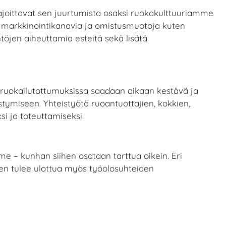
rajoittavat sen juurtumista osaksi ruokakulttuuriamme
sia markkinointikanavia ja omistusmuotoja kuten
töjen aiheuttamia esteitä sekä lisätä
a ruokailutottumuksissa saadaan aikaan kestävä ja
tymiseen. Yhteistyötä ruoantuottajien, kokkien,
si ja toteuttamiseksi.
e – kunhan siihen osataan tarttua oikein. Eri
ksen tulee ulottua myös työolosuhteiden