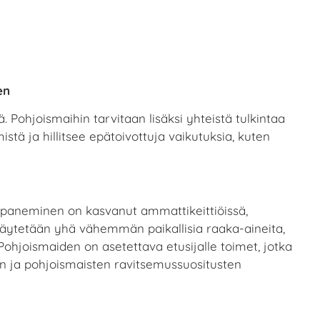
en
 Pohjoismaihin tarvitaan lisäksi yhteistä tulkintaa
tä ja hillitsee epätoivottuja vaikutuksia, kuten
paneminen on kasvanut ammattikeittiöissä,
 käytetään yhä vähemmän paikallisia raaka-aineita,
ohjoismaiden on asetettava etusijalle toimet, jotka
den ja pohjoismaisten ravitsemussuositusten