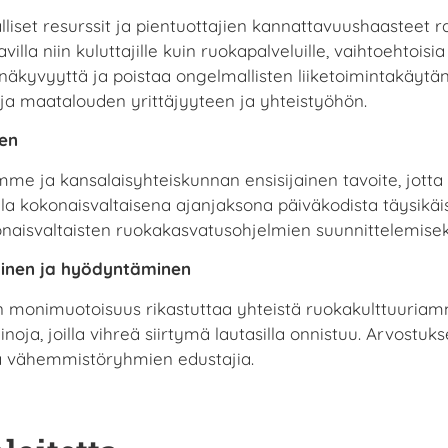
alliset resurssit ja pientuottajien kannattavuushaasteet 
illa niin kuluttajille kuin ruokapalveluille, vaihtoehtoi
inäkyvyyttä ja poistaa ongelmallisten liiketoimintakäytän
oja maatalouden yrittäjyyteen ja yhteistyöhön.
nen
mme ja kansalaisyhteiskunnan ensisijainen tavoite, jott
la kokonaisvaltaisena ajanjaksona päiväkodista täysikäis
okonaisvaltaisten ruokakasvatusohjelmien suunnittelemisek
minen ja hyödyntäminen
n monimuotoisuus rikastuttaa yhteistä ruokakulttuuriamm
inoja, joilla vihreä siirtymä lautasilla onnistuu. Arvostu
ia vähemmistöryhmien edustajia.