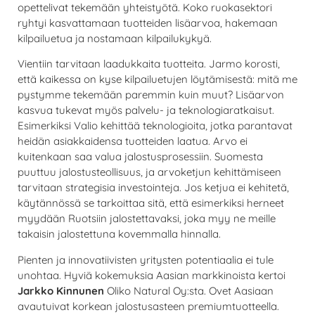
opettelivat tekemään yhteistyötä. Koko ruokasektori
ryhtyi kasvattamaan tuotteiden lisäarvoa, hakemaan
kilpailuetua ja nostamaan kilpailukykyä.
Vientiin tarvitaan laadukkaita tuotteita. Jarmo korosti,
että kaikessa on kyse kilpailuetujen löytämisestä: mitä me
pystymme tekemään paremmin kuin muut? Lisäarvon
kasvua tukevat myös palvelu- ja teknologiaratkaisut.
Esimerkiksi Valio kehittää teknologioita, jotka parantavat
heidän asiakkaidensa tuotteiden laatua. Arvo ei
kuitenkaan saa valua jalostusprosessiin. Suomesta
puuttuu jalostusteollisuus, ja arvoketjun kehittämiseen
tarvitaan strategisia investointeja. Jos ketjua ei kehitetä,
käytännössä se tarkoittaa sitä, että esimerkiksi herneet
myydään Ruotsiin jalostettavaksi, joka myy ne meille
takaisin jalostettuna kovemmalla hinnalla.
Pienten ja innovatiivisten yritysten potentiaalia ei tule
unohtaa. Hyviä kokemuksia Aasian markkinoista kertoi
Jarkko Kinnunen
Oliko Natural Oy:sta. Ovet Aasiaan
avautuivat korkean jalostusasteen premiumtuotteella.