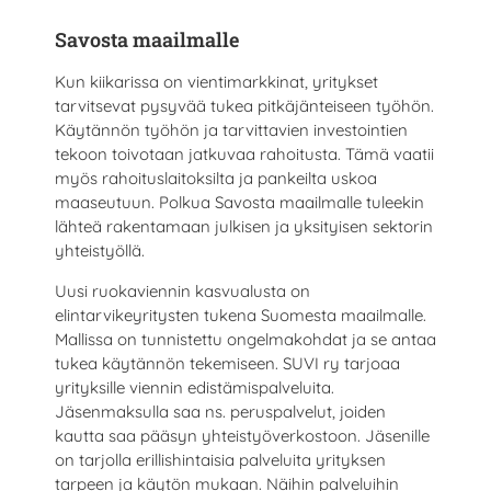
Savosta maailmalle
Kun kiikarissa on vientimarkkinat, yritykset
tarvitsevat pysyvää tukea pitkäjänteiseen työhön.
Käytännön työhön ja tarvittavien investointien
tekoon toivotaan jatkuvaa rahoitusta. Tämä vaatii
myös rahoituslaitoksilta ja pankeilta uskoa
maaseutuun. Polkua Savosta maailmalle tuleekin
lähteä rakentamaan julkisen ja yksityisen sektorin
yhteistyöllä.
Uusi ruokaviennin kasvualusta on
elintarvikeyritysten tukena Suomesta maailmalle.
Mallissa on tunnistettu ongelmakohdat ja se antaa
tukea käytännön tekemiseen. SUVI ry tarjoaa
yrityksille viennin edistämispalveluita.
Jäsenmaksulla saa ns. peruspalvelut, joiden
kautta saa pääsyn yhteistyöverkostoon. Jäsenille
on tarjolla erillishintaisia palveluita yrityksen
tarpeen ja käytön mukaan. Näihin palveluihin