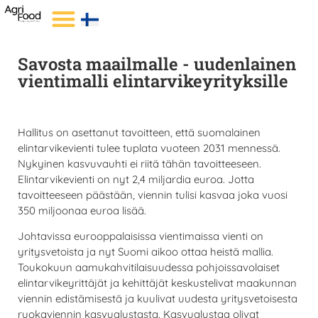
Savosta maailmalle - uudenlainen
vientimalli elintarvikeyrityksille
Hallitus on asettanut tavoitteen, että suomalainen
elintarvikevienti tulee tuplata vuoteen 2031 mennessä.
Nykyinen kasvuvauhti ei riitä tähän tavoitteeseen.
Elintarvikevienti on nyt 2,4 miljardia euroa. Jotta
tavoitteeseen päästään, viennin tulisi kasvaa joka vuosi
350 miljoonaa euroa lisää.
Johtavissa eurooppalaisissa vientimaissa vienti on
yritysvetoista ja nyt Suomi aikoo ottaa heistä mallia.
Toukokuun aamukahvitilaisuudessa pohjoissavolaiset
elintarvikeyrittäjät ja kehittäjät keskustelivat maakunnan
viennin edistämisestä ja kuulivat uudesta yritysvetoisesta
ruokaviennin kasvualustasta. Kasvualustaa olivat