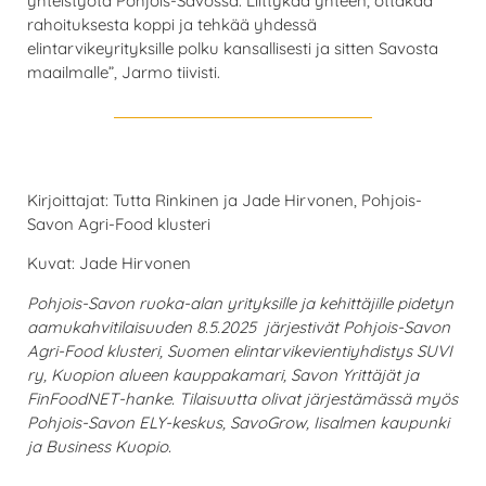
yhteistyötä Pohjois-Savossa. Liittykää yhteen, ottakaa
rahoituksesta koppi ja tehkää yhdessä
elintarvikeyrityksille polku kansallisesti ja sitten Savosta
maailmalle”, Jarmo tiivisti.
Kirjoittajat: Tutta Rinkinen ja Jade Hirvonen, Pohjois-
Savon Agri-Food klusteri
Kuvat: Jade Hirvonen
Pohjois-Savon ruoka-alan yrityksille ja kehittäjille pidetyn
aamukahvitilaisuuden 8.5.2025 järjestivät Pohjois-Savon
Agri-Food klusteri, Suomen elintarvikevientiyhdistys SUVI
ry, Kuopion alueen kauppakamari, Savon Yrittäjät ja
FinFoodNET-hanke. Tilaisuutta olivat järjestämässä myös
Pohjois-Savon ELY-keskus, SavoGrow, Iisalmen kaupunki
ja Business Kuopio.