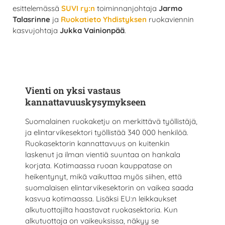
esittelemässä
SUVI ry:n
toiminnanjohtaja
Jarmo
Talasrinne
ja
Ruokatieto Yhdistyksen
ruokaviennin
kasvujohtaja
Jukka Vainionpää
.
Vienti on yksi vastaus
kannattavuuskysymykseen
Suomalainen ruokaketju on merkittävä työllistäjä,
ja elintarvikesektori työllistää 340 000 henkilöä.
Ruokasektorin kannattavuus on kuitenkin
laskenut ja ilman vientiä suuntaa on hankala
korjata. Kotimaassa ruoan kauppatase on
heikentynyt, mikä vaikuttaa myös siihen, että
suomalaisen elintarvikesektorin on vaikea saada
kasvua kotimaassa. Lisäksi EU:n leikkaukset
alkutuottajilta haastavat ruokasektoria. Kun
alkutuottaja on vaikeuksissa, näkyy se