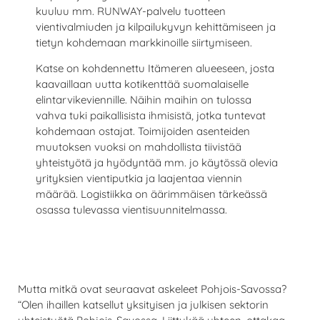
kuuluu mm. RUNWAY-palvelu tuotteen
vientivalmiuden ja kilpailukyvyn kehittämiseen ja
tietyn kohdemaan markkinoille siirtymiseen.
Katse on kohdennettu Itämeren alueeseen, josta
kaavaillaan uutta kotikenttää suomalaiselle
elintarvikeviennille. Näihin maihin on tulossa
vahva tuki paikallisista ihmisistä, jotka tuntevat
kohdemaan ostajat. Toimijoiden asenteiden
muutoksen vuoksi on mahdollista tiivistää
yhteistyötä ja hyödyntää mm. jo käytössä olevia
yrityksien vientiputkia ja laajentaa viennin
määrää. Logistiikka on äärimmäisen tärkeässä
osassa tulevassa vientisuunnitelmassa.
Mutta mitkä ovat seuraavat askeleet Pohjois-Savossa?
“Olen ihaillen katsellut yksityisen ja julkisen sektorin