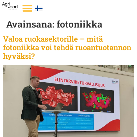
Avainsana:
fotoniikka
Valoa ruokasektorille – mitä
fotoniikka voi tehdä ruoantuotannon
hyväksi?