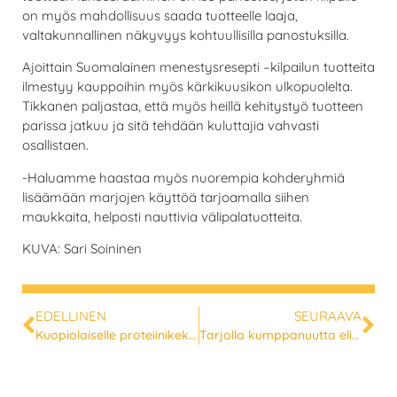
on myös mahdollisuus saada tuotteelle laaja,
valtakunnallinen näkyvyys kohtuullisilla panostuksilla.
Ajoittain Suomalainen menestysresepti –kilpailun tuotteita
ilmestyy kauppoihin myös kärkikuusikon ulkopuolelta.
Tikkanen paljastaa, että myös heillä kehitystyö tuotteen
parissa jatkuu ja sitä tehdään kuluttajia vahvasti
osallistaen.
-Haluamme haastaa myös nuorempia kohderyhmiä
lisäämään marjojen käyttöä tarjoamalla siihen
maukkaita, helposti nauttivia välipalatuotteita.
KUVA: Sari Soininen
EDELLINEN
SEURAAVA
Kuopiolaiselle proteiinikeksille löytyy kysyntää
Tarjolla kumppanuutta elintarvikekehitykseen