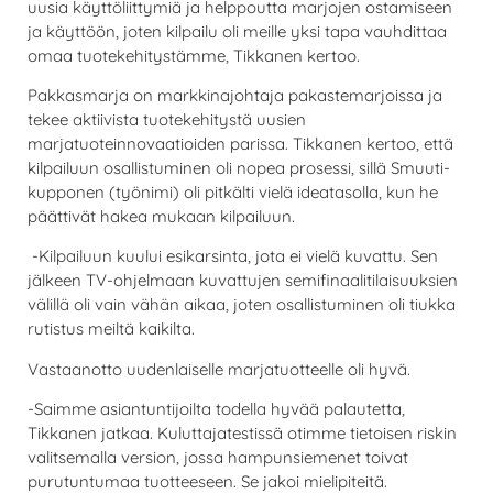
uusia käyttöliittymiä ja helppoutta marjojen ostamiseen
ja käyttöön, joten kilpailu oli meille yksi tapa vauhdittaa
omaa tuotekehitystämme, Tikkanen kertoo.
Pakkasmarja on markkinajohtaja pakastemarjoissa ja
tekee aktiivista tuotekehitystä uusien
marjatuoteinnovaatioiden parissa. Tikkanen kertoo, että
kilpailuun osallistuminen oli nopea prosessi, sillä Smuuti-
kupponen (työnimi) oli pitkälti vielä ideatasolla, kun he
päättivät hakea mukaan kilpailuun.
-Kilpailuun kuului esikarsinta, jota ei vielä kuvattu. Sen
jälkeen TV-ohjelmaan kuvattujen semifinaalitilaisuuksien
välillä oli vain vähän aikaa, joten osallistuminen oli tiukka
rutistus meiltä kaikilta.
Vastaanotto uudenlaiselle marjatuotteelle oli hyvä.
-Saimme asiantuntijoilta todella hyvää palautetta,
Tikkanen jatkaa. Kuluttajatestissä otimme tietoisen riskin
valitsemalla version, jossa hampunsiemenet toivat
purutuntumaa tuotteeseen. Se jakoi mielipiteitä.