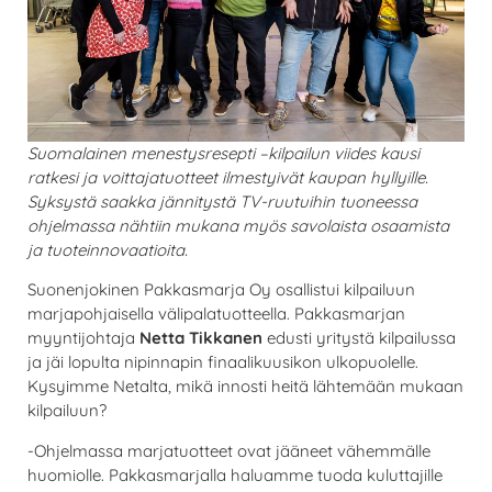
Suomalainen menestysresepti –kilpailun viides kausi
ratkesi ja voittajatuotteet ilmestyivät kaupan hyllyille.
Syksystä saakka jännitystä TV-ruutuihin tuoneessa
ohjelmassa nähtiin mukana myös savolaista osaamista
ja tuoteinnovaatioita.
Suonenjokinen Pakkasmarja Oy osallistui kilpailuun
marjapohjaisella välipalatuotteella. Pakkasmarjan
myyntijohtaja
Netta Tikkanen
edusti yritystä kilpailussa
ja jäi lopulta nipinnapin finaalikuusikon ulkopuolelle.
Kysyimme Netalta, mikä innosti heitä lähtemään mukaan
kilpailuun?
-Ohjelmassa marjatuotteet ovat jääneet vähemmälle
huomiolle. Pakkasmarjalla haluamme tuoda kuluttajille