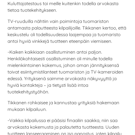
Kuluttajatestaus toi meille kuitenkin todella arvokasta
tietoa tuotekehitykseen.
TV-ruuduilla nähtiin vain poimintoja tuomariston
antamasta palautteesta kilpailijoille. Tikkanen kertoo, että
keskustelu oli todellisuudessa laajempaa ja tuomaristo
antoi hyviä vinkkejä tuotteen eteenpäin viemiseen.
-Kaiken kaikkiaan osallistuminen antoi paljon.
Henkilökohtaisesti osallistuminen oli minulle todella
mielenkiintoinen kokemus, johon oman jännityksensä
toivat esiintymistilanteet tuomariston ja TV-kameroiden
edessä. Yrityksenä saimme arvokasta näkyvyyttä ja
hyviä kontakteja – ja tietysti lisää intoa
tuotekehitystyöhön.
Tikkanen rohkaisee ja kannustaa yrityksiä hakemaan
mukaan kilpailuun.
-Vaikka kilpailussa ei pääsisi finaaliin saakka, niin saa
arvokasta kokemusta ja palautetta tuotteesta. Uuden
tuotteen lanseeraaminen on iso panostus, joten kilpailu